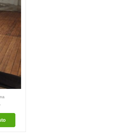
ima
a
sto