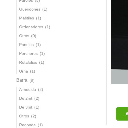
Faroles
(5)
Gueridones
(1)
Mastiles
(1)
Ordenadores
(1)
Otros
(0)
Paneles
(1)
Percheros
(1)
Rotafolios
(1)
Urna
(1)
Barra
(9)
A medida
(2)
De 2mt
(2)
De 3mt
(1)
A
Otros
(2)
Redonda
(1)