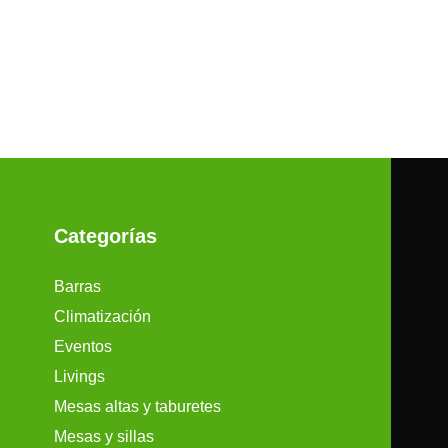
Categorías
Barras
Climatización
Eventos
Livings
Mesas altas y taburetes
Mesas y sillas