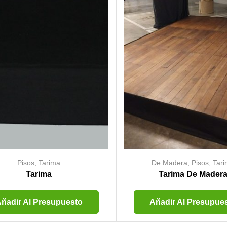
Pisos
,
Tarima
De Madera
,
Pisos
,
Tar
Tarima
Tarima De Mader
ñadir Al Presupuesto
Añadir Al Presupue